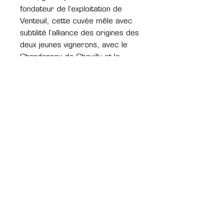
fondateur de l’exploitation de
Venteuil, cette cuvée mêle avec
subtilité l’alliance des origines des
deux jeunes vignerons, avec le
Chardonnay de Chouilly et le
Pinot Noir de Venteuil.
Le "Colis Découverte" est Franco
de Port, aucun frais de livraison
ne s'applique.
S'abonner